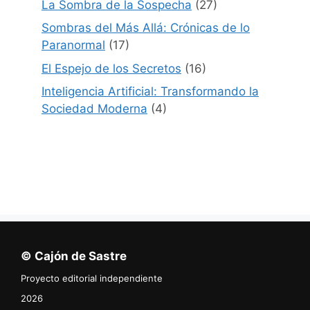
La Sombra de la Sospecha
(27)
Sombras del Más Allá: Crónicas de lo
Paranormal
(17)
El Espejo de los Secretos
(16)
Inteligencia Artificial: Transformando la
Sociedad Moderna
(4)
© Cajón de Sastre
Proyecto editorial independiente
2026