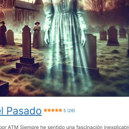
el Pasado
5 (26)
 por ATM Siempre he sentido una fascinación inexplicabl