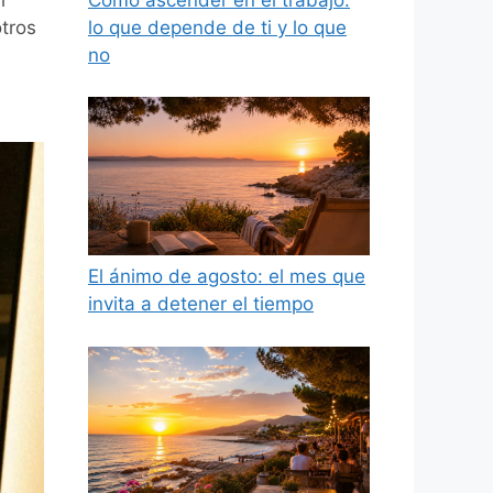
r
lo que depende de ti y lo que
tros
no
El ánimo de agosto: el mes que
invita a detener el tiempo