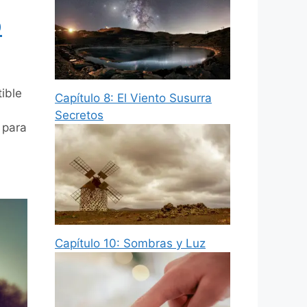
o
ible
Capítulo 8: El Viento Susurra
Secretos
 para
Capítulo 10: Sombras y Luz