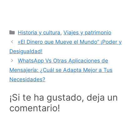
Categorías
Historia y cultura
,
Viajes y patrimonio
«El Dinero que Mueve el Mundo” ¡Poder y
Desigualdad!
WhatsApp Vs Otras Aplicaciones de
Mensajería: ¿Cuál se Adapta Mejor a Tus
Necesidades?
¡Si te ha gustado, deja un
comentario!