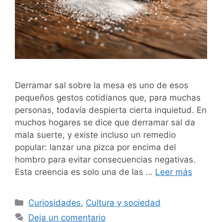
Derramar sal sobre la mesa es uno de esos
pequeños gestos cotidianos que, para muchas
personas, todavía despierta cierta inquietud. En
muchos hogares se dice que derramar sal da
mala suerte, y existe incluso un remedio
popular: lanzar una pizca por encima del
hombro para evitar consecuencias negativas.
Esta creencia es solo una de las …
Leer más
Categorías
Curiosidades
,
Cultura y sociedad
Deja un comentario