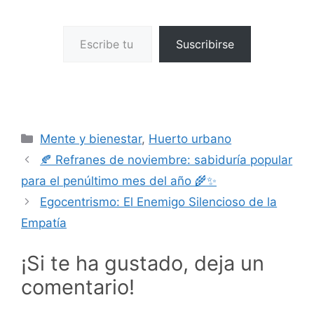
Escribe tu correo electrónico…
Suscribirse
Categorías
Mente y bienestar
,
Huerto urbano
🍂 Refranes de noviembre: sabiduría popular
para el penúltimo mes del año 🌾✨
Egocentrismo: El Enemigo Silencioso de la
Empatía
¡Si te ha gustado, deja un
comentario!