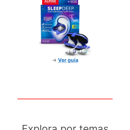
->
Ver guía
Explora por temas