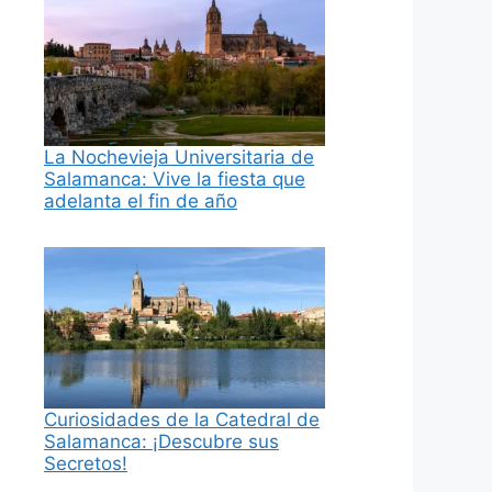
La Nochevieja Universitaria de
Salamanca: Vive la fiesta que
adelanta el fin de año
Curiosidades de la Catedral de
Salamanca: ¡Descubre sus
Secretos!