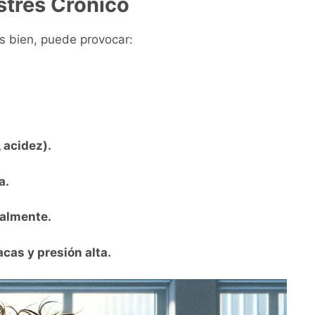
trés Crónico
os bien, puede provocar:
 acidez).
a.
almente.
cas y presión alta.