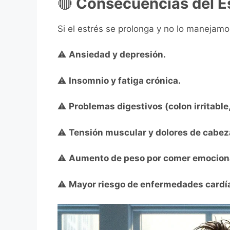
🔴
Consecuencias del Es
Si el estrés se prolonga y no lo manejam
⚠️
Ansiedad y depresión.
⚠️
Insomnio y fatiga crónica.
⚠️
Problemas digestivos (colon irritable,
⚠️
Tensión muscular y dolores de cabez
⚠️
Aumento de peso por comer emocion
⚠️
Mayor riesgo de enfermedades cardía