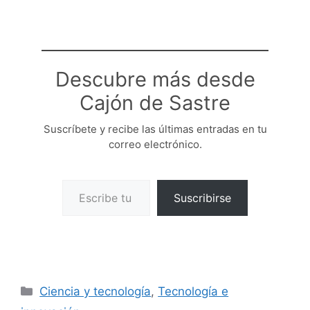
Descubre más desde
Cajón de Sastre
Suscríbete y recibe las últimas entradas en tu
correo electrónico.
Escribe tu correo electrónico…
Suscribirse
Categorías
Ciencia y tecnología
,
Tecnología e